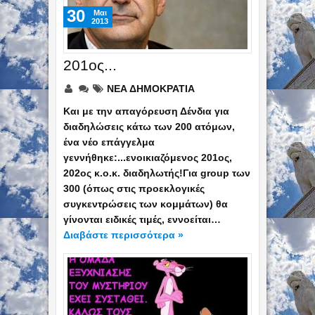
30
Mαι
2013
201ος...
ΝΕΑ ΔΗΜΟΚΡΑΤΙΑ
Και με την απαγόρευση Δένδια για
διαδηλώσεις κάτω των 200 ατόμων,
ένα νέο επάγγελμα
γεννήθηκε:...ενοικιαζόμενος 201ος,
202ος κ.ο.κ. διαδηλωτής!Για group των
300 (όπως στις προεκλογικές
συγκεντρώσεις των κομμάτων) θα
γίνονται ειδικές τιμές, εννοείται…
Διαβάστε περισσότερα »