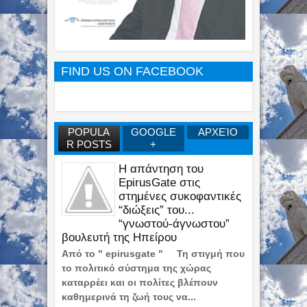
FIND US ON FACEBOOK
POPULA
GOOGLE
ΑΡΧΕΊΟ
R POSTS
+
Η απάντηση του
EpirusGate στις
στημένες συκοφαντικές
“διώξεις” του...
“γνωστού-άγνωστου”
βουλευτή της Ηπείρου
Από το " epirusgate " Τη στιγμή που
το πολιτικό σύστημα της χώρας
καταρρέει και οι πολίτες βλέπουν
καθημερινά τη ζωή τους να...