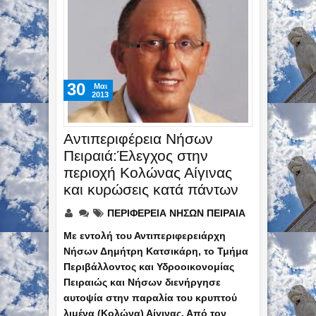
30
Mαι
2013
Αντιπεριφέρεια Νήσων
Πειραιά:Έλεγχος στην
περιοχή Κολώνας Αίγινας
και κυρώσεις κατά πάντων
ΠΕΡΙΦΕΡΕΙΑ ΝΗΣΩΝ ΠΕΙΡΑΙΑ
Με εντολή του Αντιπεριφερειάρχη
Νήσων Δημήτρη Κατσικάρη, το Τμήμα
Περιβάλλοντος και Υδροοικονομίας
Πειραιώς και Νήσων διενήργησε
αυτοψία στην παραλία του κρυπτού
λιμένα (Κολώνα) Αίγινας. Από τον