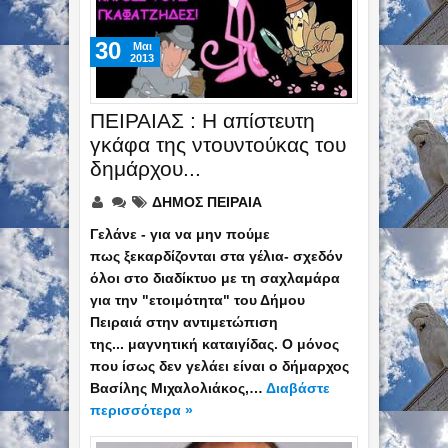
30
Mαι
2013
ΠΕΙΡΑΙΑΣ : Η απίστευτη
γκάφα της ντουντούκας του
δημάρχου...
ΔΗΜΟΣ ΠΕΙΡΑΙΑ
Γελάνε - για να μην πούμε
πως ξεκαρδίζονται στα γέλια- σχεδόν
όλοι στο διαδίκτυο με τη σαχλαμάρα
για την "ετοιμότητα" του Δήμου
Πειραιά στην αντιμετώπιση
της... μαγνητική καταιγίδας. Ο μόνος
που ίσως δεν γελάει είναι ο δήμαρχος
Βασίλης Μιχαλολιάκος,…
Διαβάστε
περισσότερα »