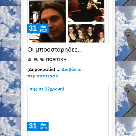
31
Mαι
2013
Οι μπροστάρηδες...
ΠΟΛΙΤΙΚΗ
(Δημοκρατία) …
Διαβάστε
περισσότερα »
31
Mαι
2013