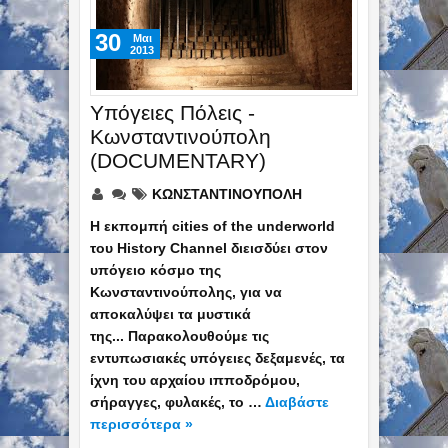
30
Mαι
2013
Υπόγειες Πόλεις -
Κωνσταντινούπολη
(DOCUMENTARY)
ΚΩΝΣΤΑΝΤΙΝΟΥΠΟΛΗ
Η εκπομπή cities of the underworld
του History Channel διεισδύει στον
υπόγειο κόσμο της
Κωνσταντινούπολης, για να
αποκαλύψει τα μυστικά
της... Παρακολουθούμε τις
εντυπωσιακές υπόγειες δεξαμενές, τα
ίχνη του αρχαίου ιπποδρόμου,
σήραγγες, φυλακές, το …
Διαβάστε
περισσότερα »